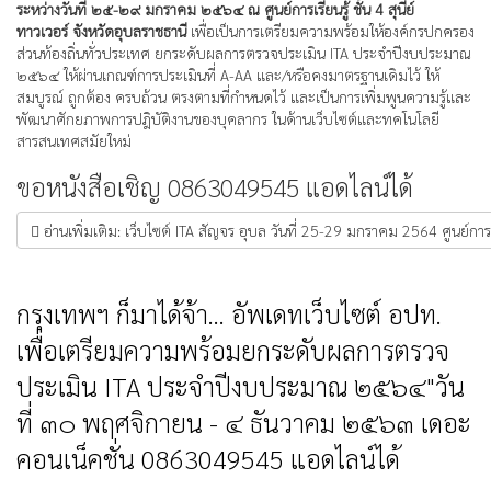
ระหว่างวันที่ ๒๕-๒๙ มกราคม ๒๕๖๔ ณ ศูนย์การเรียนรู้ ชั้น 4 สุนีย์
ทาวเวอร์ จังหวัดอุบลราชธานี
เพื่อเป็นการเตรียมความพร้อมให้องค์กรปกครอง
ส่วนท้องถิ่นทั่วประเทศ ยกระดับผลการตรวจประเมิน ITA ประจำปีงบประมาณ
๒๕๖๔ ให้ผ่านเกณฑ์การประเมินที่ A-AA และ/หรือคงมาตรฐานเดิมไว้ ให้
สมบูรณ์ ถูกต้อง ครบถ้วน ตรงตามที่กำหนดไว้ และเป็นการเพิ่มพูนความรู้และ
พัฒนาศักยภาพการปฎิบัติงานของบุคลากร ในด้านเว็บไซต์และทคโนโลยี
สารสนเทศสมัยใหม่
ขอหนังสือเชิญ 0863049545 แอดไลน์ได้
อ่านเพิ่มเติม: เว็บไซต์ ITA สัญจร อุบล วันที่ 25-29 มกราคม 2564 ศูนย์การเรี
กรุงเทพฯ ก็มาได้จ้า... อัพเดทเว็บไซต์ อปท.
เพื่อเตรียมความพร้อมยกระดับผลการตรวจ
ประเมิน ITA ประจำปีงบประมาณ ๒๕๖๔"วัน
ที่ ๓๐ พฤศจิกายน - ๔ ธันวาคม ๒๕๖๓ เดอะ
คอนเน็คชั่น 0863049545 แอดไลน์ได้