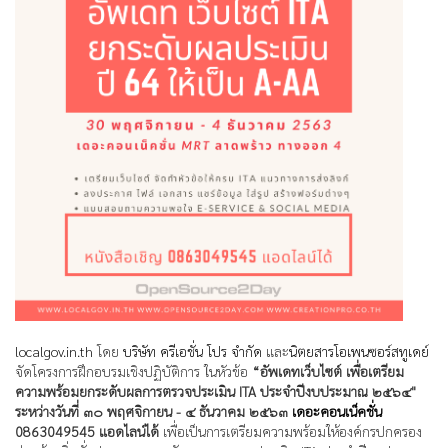
localgov.in.th
โดย
บริษัท ครีเอชั่น โปร จำกัด
และ
นิตยสารโอเพนซอร์สทูเดย์
จัดโครงการฝึกอบรมเชิงปฏิบัติการ ในหัวข้อ
“อัพเดทเว็บไซต์ เพื่อเตรียม
ความพร้อมยกระดับผลการตรวจประเมิน ITA ประจำปีงบประมาณ ๒๕๖๔"
ระหว่างวันที่ ๓๐ พฤศจิกายน - ๔ ธันวาคม ๒๕๖๓
เดอะคอนเน็คชั่น
0863049545 แอดไลน์ได้
เพื่อเป็นการเตรียมความพร้อมให้องค์กรปกครอง