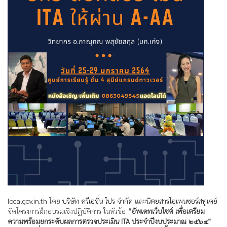
localgov.in.th
โดย
บริษัท ครีเอชั่น โปร จำกัด
และ
นิตยสารโอเพนซอร์สทูเดย์
จัดโครงการฝึกอบรมเชิงปฏิบัติการ ในหัวข้อ
“อัพเดทเว็บไซต์ เพื่อเตรียม
ความพร้อมยกระดับผลการตรวจประเมิน ITA ประจำปีงบประมาณ ๒๕๖๔"