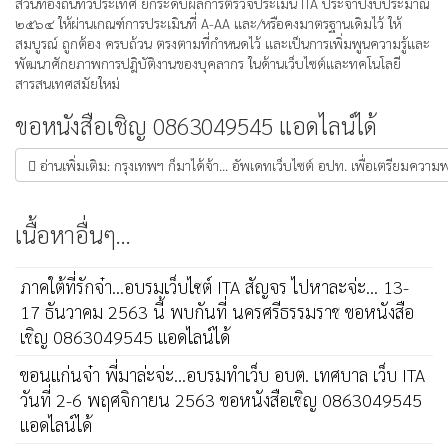
ส่วนท้องถิ่นทั่วประเทศ ยกระดับผลการตรวจประเมิน ITA ประจำปีงบประมาณ
๒๕๖๔ ให้ผ่านเกณฑ์การประเมินที่ A-AA และ/หรือคงมาตรฐานเดิมไว้ ให้
สมบูรณ์ ถูกต้อง ครบถ้วน ตรงตามที่กำหนดไว้ และเป็นการเพิ่มพูนความรู้และ
พัฒนาศักยภาพการปฎิบัติงานของบุคลากร ในด้านเว็บไซต์และทคโนโลยี
สารสนเทศสมัยใหม่
ขอหนังสือเชิญ 0863049545 แอดไลน์ได้
อ่านเพิ่มเติม: กรุงเทพฯ ก็มาได้จ้า... อัพเดทเว็บไซต์ อปท. เพื่อเตรียมคว
เนื้อหาอื่นๆ...
ภาคใต้ที่รักจ๋า...อบรมเว็บไซต์ ITA สัญจร ไปหาละจ่ะ... 13-
17 ธันวาคม 2563 นี้ พบกันที่ นครศรีธรรมราช ขอหนังสือ
เชิญ 0863049545 แอดไลน์ได้
ขอนแก่นจ๋า พี่มาล่ะจ่ะ...อบรมทำเว็บ อบต. เทศบาล เว็บ ITA
วันที่ 2-6 พฤศจิกายน 2563 ขอหนังสือเชิญ 0863049545
แอดไลน์ได้