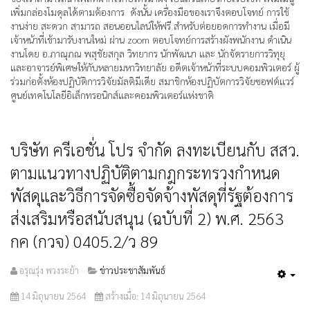
เพิ่มกล่องโมดุลได้ตามต้องการ ดังนั้น เครื่องมือของเราจึงตอบโจทย์ การใช้
งานง่าย สะดวก สามารถ สอนออนไลน์ให้ฟรี สำหรับต่อยอดการทำงาน เมื่อมี
เจ้าหน้าที่เข้ามารับงานใหม่ ผ่าน zoom ตอบโจทย์การสร้างผังพนักงาน ดำเนิน
งานโดย อ.ภาณุภณ พสุชัยสกุล วิทยากร นักพัฒนา และ นักจัดรายการวิทุยุ
และอาจารย์พิเศษให้กับหลายมหาวิทยาลัย อดีตเจ้าหน้าที่ระบบคอมพิวเตอร์ ผู้
ร่วมก่อตั้งห้องปฏิบัติการวิจัยมัลติมีเดีย สมาชิกห้องปฏิบัตการวิจัยซอฟต์แวร์
ศูนย์เทคโนโลยีอิเล็กทรอนิกส์และคอมพิวเตอร์แห่งชาติ
บริษัท ครีเอชั่น โปร จำกัด ลงทะเบียนกับ สสว.
ตามแนวทางปฏิบัติตามกฎกระทรวงกำหนด
พัสดุและวิธีการจัดซื้อจัดจ้างพัสดุที่รัฐต้องการ
ส่งเสริมหรือสนับสนุน (ฉบับที่ 2) พ.ศ. 2563
กค (กวจ) 0405.2/ว 89
อรุณรุ่ง พวงระย้า
ข่าวประชาสัมพันธ์
Emp
14 มิถุนายน 2564
สร้างเมื่อ: 14 มิถุนายน 2564