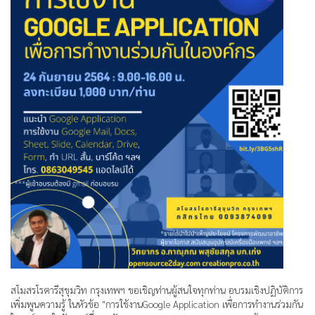
สโมสรโรตารีสุขุมวิท กรุงเทพฯ ขอเชิญท่านผู้สนใจทุกท่าน อบรมเชิงปฏิบัติการ
เพิ่มพูนความรู้ ในหัวข้อ "การใช้งานGoogle Application เพื่อการทำงานร่วมกัน