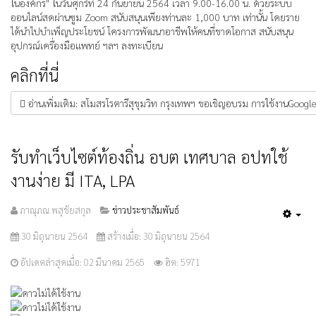
ในองค์กร" ในวันศุกร์ที่ 24 กันยายน 2564 เวลา 9.00-16.00 น. ด้วยระบบ
ออนไลน์สดผ่านซูม Zoom สนับสนุนเพียงท่านละ 1,000 บาท เท่านั้น โดยราย
ได้นำไปบำเพ็ญประโยชน์ โครงการพัฒนาอาชีพให้คนที่ขาดโอกาส สนับสนุน
อุปกรณ์เครื่องมือแพทย์ ฯลฯ ลงทะเบียน
คลิกที่นี่
อ่านเพิ่มเติม: สโมสรโรตารีสุขุมวิท กรุงเทพฯ ขอเชิญอบรม การใช้งานGoogle 
รับทำเว็บไซต์ท้องถิ่น อบต เทศบาล อปทใช้
งานง่าย มี ITA, LPA
ภาณุภณ พสุชัยสกุล
ข่าวประชาสัมพันธ์
Emp
30 มิถุนายน 2564
สร้างเมื่อ: 30 มิถุนายน 2564
อัปเดตล่าสุดเมื่อ: 02 มีนาคม 2565
ฮิต: 5971