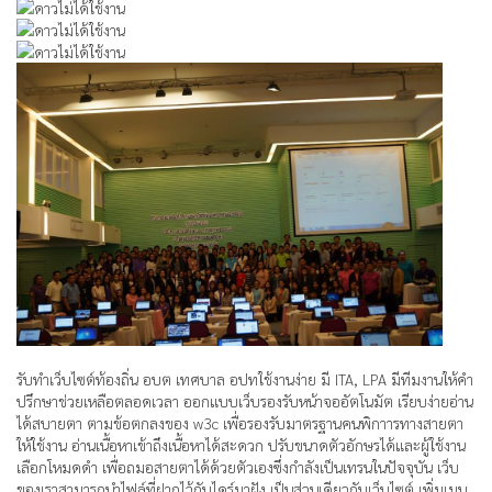
รับทำเว็บไซต์ท้องถิ่น อบต เทศบาล อปทใช้งานง่าย มี ITA, LPA มีทีมงานให้คำ
ปรึกษาช่วยเหลือตลอดเวลา ออกแบบเว็บรองรับหน้าจออัตโนมัต เรียบง่ายอ่าน
ได้สบายตา ตามข้อตกลงของ w3c เพื่อรองรับมาตรฐานคนพิกาารทางสายตา
ให้ใช้งาน อ่านเนื้อหาเข้าถึงเนื้อหาได้สะดวก ปรับขนาดตัวอักษรได้และผู้ใช้งาน
เลือกโหมดดำ เพื่อถมอสายตาได้ด้วยตัวเองซึ่งกำลังเป็นเทรนในปัจจุบัน เว็บ
ของเราสามารถนำไฟล์ที่ฝากไว้กับไดร์มาฝัง เป็นส่วนเดียวกับเว็บไซต์ เพิ่มเมนู