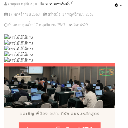
ภาณุภณ พสุชัยสกุล
ข่าวประชาสัมพันธ์
Emp
17 พฤศจิกายน 2563
สร้างเมื่อ: 17 พฤศจิกายน 2563
อัปเดตล่าสุดเมื่อ: 17 พฤศจิกายน 2563
ฮิต: 4629